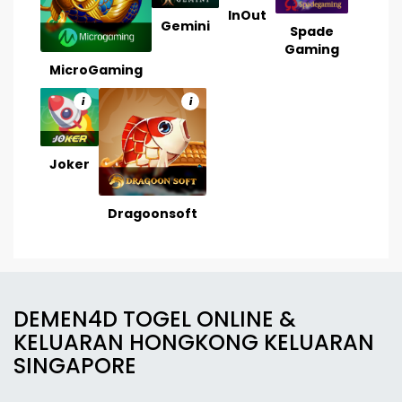
InOut
Gemini
Spade
Gaming
MicroGaming
i
i
Joker
Dragoonsoft
DEMEN4D TOGEL ONLINE &
KELUARAN HONGKONG KELUARAN
SINGAPORE