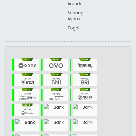
Arcade
Sabung
Ayam
Togel