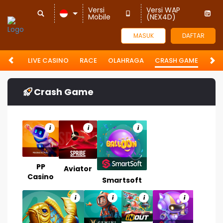
Versi
Versi WAP
Mobile
(NEX4D)
MASUK
DAFTAR
SLOTS
LIVE CASINO
RACE
OLAHRAGA
CRASH GAME
ARC
Crash Game
i
i
i
PP
Aviator
Casino
Smartsoft
i
i
i
i