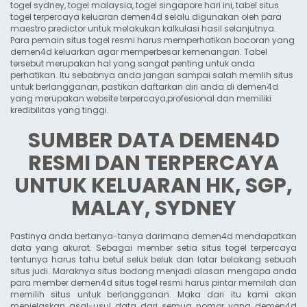
togel sydney, togel malaysia, togel singapore hari ini, tabel situs
togel terpercaya keluaran demen4d selalu digunakan oleh para
maestro predictor untuk melakukan kalkulasi hasil selanjutnya.
Para pemain situs togel resmi harus memperhatikan bocoran yang
demen4d keluarkan agar memperbesar kemenangan. Tabel
tersebut merupakan hal yang sangat penting untuk anda
perhatikan. Itu sebabnya anda jangan sampai salah memlih situs
untuk berlangganan, pastikan daftarkan diri anda di demen4d
yang merupakan website terpercaya,profesional dan memiliki
kredibilitas yang tinggi.
SUMBER DATA DEMEN4D
RESMI DAN TERPERCAYA
UNTUK KELUARAN HK, SGP,
MALAY, SYDNEY
Pastinya anda bertanya-tanya darimana demen4d mendapatkan
data yang akurat. Sebagai member setia situs togel terpercaya
tentunya harus tahu betul seluk beluk dan latar belakang sebuah
situs judi. Maraknya situs bodong menjadi alasan mengapa anda
para member demen4d situs togel resmi harus pintar memilah dan
memilih situs untuk berlangganan. Maka dari itu kami akan
menjelaskan asal-usul data dari semua nomor yang demen4d