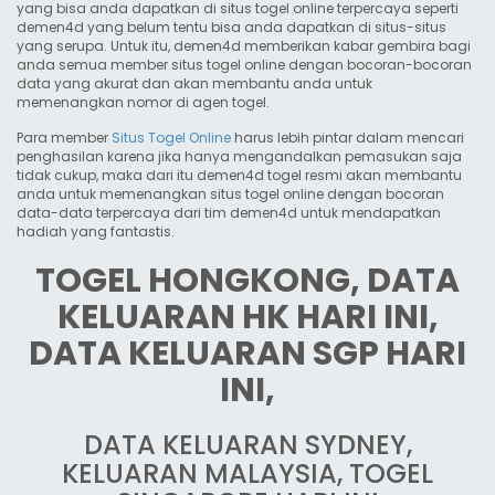
yang bisa anda dapatkan di situs togel online terpercaya seperti
demen4d yang belum tentu bisa anda dapatkan di situs-situs
yang serupa. Untuk itu, demen4d memberikan kabar gembira bagi
anda semua member situs togel online dengan bocoran-bocoran
data yang akurat dan akan membantu anda untuk
memenangkan nomor di agen togel.
Para member
Situs Togel Online
harus lebih pintar dalam mencari
penghasilan karena jika hanya mengandalkan pemasukan saja
tidak cukup, maka dari itu demen4d togel resmi akan membantu
anda untuk memenangkan situs togel online dengan bocoran
data-data terpercaya dari tim demen4d untuk mendapatkan
hadiah yang fantastis.
TOGEL HONGKONG, DATA
KELUARAN HK HARI INI,
DATA KELUARAN SGP HARI
INI,
DATA KELUARAN SYDNEY,
KELUARAN MALAYSIA, TOGEL