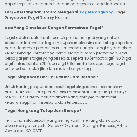
dapat terpisahkan dari kehidupan para pecinta togel indonesia.
FAQ - Pertanyaan Umum Mengenai
Togel Hongkong
Togel
Singapore Togel Sidney Hari ini
Apa Yang Dimaksud Dengan Permainan Togel?
Togel adalah salah satu bentuk permainan judi yang cukup
populer di Indonesia. togel merupakan akronim dari toto gelap, dan
pada dasarnya pemain harus menebak angka-angka yang akan
keluar sebagai pemenang pada setiap putaran permainan. Ada
berbagai jenis togel yang tersedia, seperti 4D (empat digit), 3D (tiga
digit), atau bahkan 2D (dua digit). Selain itu, terdapat juga togel
colok bebas, colok jitu, dan masih banyak lagi.
Togel Singapore Hari Ini Keluar Jam Berapa?
Untuk hari ini, pengundian result togel singapore dilaksanakan
pukul 17:45 WIB. Para pemain bisa memantau langsung hasilnya
melalui situs resmi dari halaman yang menyediakan tabel
keluaran sgp hari ini terbaru dan terpercaya.
Togel Hongkong Tutup Jam Berapa?
Permainan slot terbaik yang sering kasih menang dan dapat
dikatakan gacor yaitu Gates Of Olympus, Starlight Princess, Aztec
Gems dan KOI GATE.