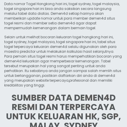
Data nomor Togel Hongkong hari ini, togel sydney, togel malaysia,
togel singapore hari ini bisa anda saksikan secara langsung
melalui tabel data diatas. Demen4d setiap harinya akan
memberikan update nomor untuk para member demen4d situs
togel resmi dan member setia demen4d agar dapat
mempermudah kemenangan dalam bermain togel.
Selain untuk melihat bocoran keluaran togel hongkong hari ini,
togel sydney, togel malaysia, togel singapore hari ini, tabel situs
togel terpercaya keluaran demen4d selalu digunakan oleh para
maestro predictor untuk melakukan kalkulasi hasil selanjutnya.
Para pemain situs togel resmi harus memperhatikan bocoran yang
demen4d keluarkan agar memperbesar kemenangan. Tabel
tersebut merupakan hal yang sangat penting untuk anda
perhatikan. Itu sebabnya anda jangan sampai salah memlih situs
untuk berlangganan, pastikan daftarkan diri anda di demen4d
yang merupakan website terpercaya,profesional dan memiliki
kredibilitas yang tinggi.
SUMBER DATA DEMEN4D
RESMI DAN TERPERCAYA
UNTUK KELUARAN HK, SGP,
MALAY, SYDNEY