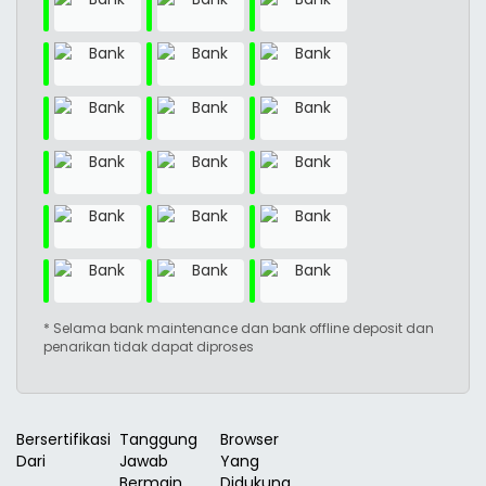
* Selama bank maintenance dan bank offline deposit dan
penarikan tidak dapat diproses
Bersertifikasi
Tanggung
Browser
Dari
Jawab
Yang
Bermain
Didukung