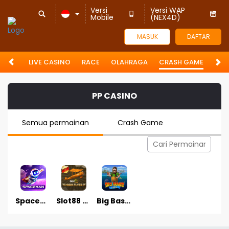
Versi
Versi WAP
Mobile
(NEX4D)
MASUK
DAFTAR
SLOTS
LIVE CASINO
RACE
OLAHRAGA
CRASH GAME
ARC
PP CASINO
Semua permainan
Crash Game
Spaceman
Slot88 High Flyer
Big Bass Crash