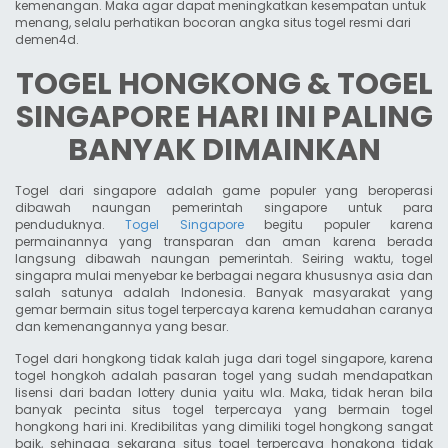
kemenangan. Maka agar dapat meningkatkan kesempatan untuk
menang, selalu perhatikan bocoran angka situs togel resmi dari
demen4d.
TOGEL HONGKONG & TOGEL
SINGAPORE HARI INI PALING
BANYAK DIMAINKAN
Togel dari singapore adalah game populer yang beroperasi
dibawah naungan pemerintah singapore untuk para
penduduknya.
Togel Singapore
begitu populer karena
permainannya yang transparan dan aman karena berada
langsung dibawah naungan pemerintah. Seiring waktu, togel
singapra mulai menyebar ke berbagai negara khususnya asia dan
salah satunya adalah Indonesia. Banyak masyarakat yang
gemar bermain situs togel terpercaya karena kemudahan caranya
dan kemenangannya yang besar.
Togel dari hongkong tidak kalah juga dari togel singapore, karena
togel hongkoh adalah pasaran togel yang sudah mendapatkan
lisensi dari badan lottery dunia yaitu wla. Maka, tidak heran bila
banyak pecinta situs togel terpercaya yang bermain togel
hongkong hari ini. Kredibilitas yang dimiliki togel hongkong sangat
baik, sehingga sekarang situs togel terpercaya hongkong tidak