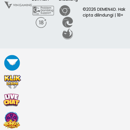
©2026 DEMEN4D. Hak
cipta dilindungi | 18+