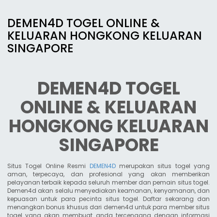
DEMEN4D TOGEL ONLINE &
KELUARAN HONGKONG KELUARAN
SINGAPORE
DEMEN4D TOGEL
ONLINE & KELUARAN
HONGKONG KELUARAN
SINGAPORE
Situs Togel Online Resmi
DEMEN4D
merupakan situs togel yang
aman, terpecaya, dan profesional yang akan memberikan
pelayanan terbaik kepada seluruh member dan pemain situs togel.
Demen4d akan selalu menyediakan keamanan, kenyamanan, dan
kepuasan untuk para pecinta situs togel. Daftar sekarang dan
menangkan bonus khusus dari demen4d untuk para member situs
togel yang akan membuat anda tercengang dengan informasi