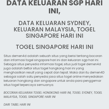
DATA KELUARAN SGP HARI
INI,
DATA KELUARAN SYDNEY,
KELUARAN MALAYSIA, TOGEL
SINGAPORE HARI INI
TOGEL SINGAPORE HARI INI
Situs demen4d adalah sebuah situs yang berisi tentang bocoran
dan informasi togel singapore hari ini dan keluaran sgp hari ini.
Sebagai situs penyedia informasi togel, situs judi togel demen4d
juga adalah bettor situs togel hongkong hari ini yang
menghasilkan result yang cepat dan tepat. Maka dari itu demen4D
sebagai salah satu penyedia jasa situs togel online menyediakan
keluaran hongkong dan singapore untuk anda para penggemar
situs togel terpercaya semuanya.
BOCORAN KELUARAN TOGEL HONGKONG HARI INI, TOGEL SYDNEY, TOGEL
MALAYSIA, TOGEL SINGAPORE HARI INI
DARI TABEL HARI INI