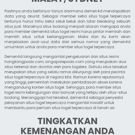
Pastinya anda bertanya-tanya darimana demen4d mendapatkan
data yang akurat. Sebagai member setia situs togel terpercaya
tentunya harus tahu betul seluk beluk dan latar belakang sebuah
situs judi. Maraknya situs bodong menjadi alasan mengapa anda
para member demen4d situs togel resmi harus pintar memilah dan
memilih situs untuk berlangganan. Maka dari itu kami akan
menjelaskan asal-usul data dari semua nomor yang demen4d
umumkan untuk anda para member situs togel terpercaya.
Demen4d langsung mengambil pengeluaran dari situs resmi
hongkongpools.com, singaporepools.com yang merupakan dua
situs terkenal dan dicintai oleh para togelers. Dahulu situs tersebut
merupakan situs yang selalu ramai dikunjungi oleh para pecinta
situs togel terpercaya di negara kita. Namun karena reputasinya
yang tinggi, pemerintah melakukan pembatasan akses karena
mengandung konten situs togel. Sehingga, para member situs
togel resmi kebingungan dan banyak yang tertipu oleh situs-situs
bodong. Menanggapi hal tersebut, demen4d sebagai penyedia
pelayanan situs togel terpercaya mengambil inisiatif untuk
membantu para pemain situs togel terpercaya di tanah air.
TINGKATKAN
KEMENANGAN ANDA