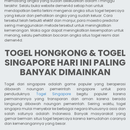
memasang angka yang sudah dikeluarkan dalam 1 minggu
terakhir. Selalu buka website demen4d setiap hari untuk
mendapatkan berita terkini mengenai angka situs togel terpercaya
yang keluar dan perhatikan angka yang sudah keluar. Cara
tersebut telah terbukti efektif dan manjur, para maestro predictor
sering menggunakan metode tersebut untuk meningkatkan
kemenangan. Maka agar dapat meningkatkan kesempatan untuk
menang, selalu perhatikan bocoran angka situs togel resmi dari
demen4d.
TOGEL HONGKONG & TOGEL
SINGAPORE HARI INI PALING
BANYAK DIMAINKAN
Togel dari singapore adalah game populer yang beroperasi
dibawah naungan pemerintah singapore untuk para
penduduknya.
Togel Singapore
begitu populer karena
permainannya yang transparan dan aman karena berada
langsung dibawah naungan pemerintah. Seiring waktu, togel
singapra mulai menyebar ke berbagai negara khususnya asia dan
salah satunya adalah Indonesia. Banyak masyarakat yang
gemar bermain situs togel terpercaya karena kemudahan caranya
dan kemenangannya yang besar.