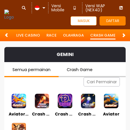
Versi
Versi WAP
Mobile
(NEX4D)
MASUK
DAFTAR
SLOTS
LIVE CASINO
RACE
OLAHRAGA
CRASH GAME
ARC
GEMINI
Semua permainan
Crash Game
Aviator2-Sky Elite
Crash Meteor
Crash Neon
Crash Classic
Aviator