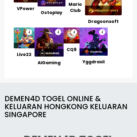
Mario
VPower
Club
Octoplay
Dragoonsoft
i
i
i
i
CQ9
Live22
Yggdrasil
AIGaming
DEMEN4D TOGEL ONLINE &
KELUARAN HONGKONG KELUARAN
SINGAPORE