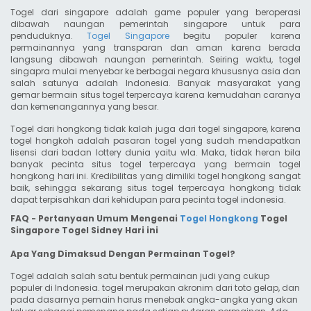
Togel dari singapore adalah game populer yang beroperasi
dibawah naungan pemerintah singapore untuk para
penduduknya.
Togel Singapore
begitu populer karena
permainannya yang transparan dan aman karena berada
langsung dibawah naungan pemerintah. Seiring waktu, togel
singapra mulai menyebar ke berbagai negara khususnya asia dan
salah satunya adalah Indonesia. Banyak masyarakat yang
gemar bermain situs togel terpercaya karena kemudahan caranya
dan kemenangannya yang besar.
Togel dari hongkong tidak kalah juga dari togel singapore, karena
togel hongkoh adalah pasaran togel yang sudah mendapatkan
lisensi dari badan lottery dunia yaitu wla. Maka, tidak heran bila
banyak pecinta situs togel terpercaya yang bermain togel
hongkong hari ini. Kredibilitas yang dimiliki togel hongkong sangat
baik, sehingga sekarang situs togel terpercaya hongkong tidak
dapat terpisahkan dari kehidupan para pecinta togel indonesia.
FAQ - Pertanyaan Umum Mengenai
Togel Hongkong
Togel
Singapore Togel Sidney Hari ini
Apa Yang Dimaksud Dengan Permainan Togel?
Togel adalah salah satu bentuk permainan judi yang cukup
populer di Indonesia. togel merupakan akronim dari toto gelap, dan
pada dasarnya pemain harus menebak angka-angka yang akan