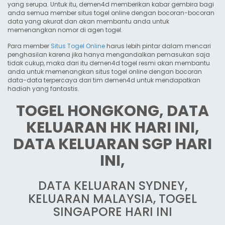
yang serupa. Untuk itu, demen4d memberikan kabar gembira bagi
anda semua member situs togel online dengan bocoran-bocoran
data yang akurat dan akan membantu anda untuk
memenangkan nomor di agen togel.
Para member
Situs Togel Online
harus lebih pintar dalam mencari
penghasilan karena jika hanya mengandalkan pemasukan saja
tidak cukup, maka dari itu demen4d togel resmi akan membantu
anda untuk memenangkan situs togel online dengan bocoran
data-data terpercaya dari tim demen4d untuk mendapatkan
hadiah yang fantastis.
TOGEL HONGKONG, DATA
KELUARAN HK HARI INI,
DATA KELUARAN SGP HARI
INI,
DATA KELUARAN SYDNEY,
KELUARAN MALAYSIA, TOGEL
SINGAPORE HARI INI