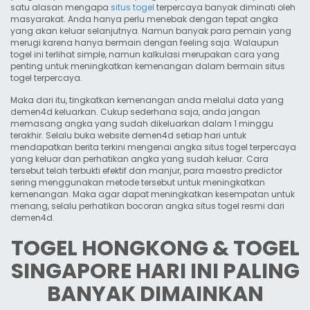
satu alasan mengapa
situs togel
terpercaya banyak diminati oleh
masyarakat. Anda hanya perlu menebak dengan tepat angka
yang akan keluar selanjutnya. Namun banyak para pemain yang
merugi karena hanya bermain dengan feeling saja. Walaupun
togel ini terlihat simple, namun kalkulasi merupakan cara yang
penting untuk meningkatkan kemenangan dalam bermain situs
togel terpercaya.
Maka dari itu, tingkatkan kemenangan anda melalui data yang
demen4d keluarkan. Cukup sederhana saja, anda jangan
memasang angka yang sudah dikeluarkan dalam 1 minggu
terakhir. Selalu buka website demen4d setiap hari untuk
mendapatkan berita terkini mengenai angka situs togel terpercaya
yang keluar dan perhatikan angka yang sudah keluar. Cara
tersebut telah terbukti efektif dan manjur, para maestro predictor
sering menggunakan metode tersebut untuk meningkatkan
kemenangan. Maka agar dapat meningkatkan kesempatan untuk
menang, selalu perhatikan bocoran angka situs togel resmi dari
demen4d.
TOGEL HONGKONG & TOGEL
SINGAPORE HARI INI PALING
BANYAK DIMAINKAN