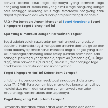
banyak pecinta situs togel terpercaya yang bermain togel
hongkong hari ini. Kredibilitas yang dimiliki togel hongkong sangat
baik, sehingga sekarang situs togel terpercaya hongkong tidak
dapat terpisahkan dari kehidupan para pecinta togel indonesia.
FAQ - Pertanyaan Umum Mengenai
Togel Hongkong
Togel
Singapore Togel Sidney Hari ini
Apa Yang Dimaksud Dengan Permainan Togel?
Togel adalah salah satu bentuk permainan judi yang cukup
populer di Indonesia. togel merupakan akronim dari toto gelap, dan
pada dasarnya pemain harus menebak angka-angka yang akan
keluar sebagai pemenang pada setiap putaran permainan. Ada
berbagai jenis togel yang tersedia, seperti 4D (empat digit), 3D (tiga
digit), atau bahkan 2D (dua digit). Selain itu, terdapat juga togel
colok bebas, colok jitu, dan masih banyak lagi.
Togel Singapore Hari Ini Keluar Jam Berapa?
Untuk hari ini, pengundian result togel singapore dilaksanakan
pukul 17:45 WIB. Para pemain bisa memantau langsung hasilnya
melalui situs resmi dari halaman yang menyediakan tabel
keluaran sgp hari ini terbaru dan terpercaya.
Togel Hongkong Tutup Jam Berapa?
Permainan slot terbaik yang sering kasih menang dan dapat