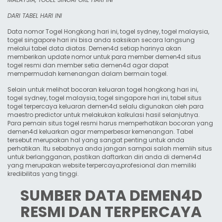
DARI TABEL HARI INI
Data nomor Togel Hongkong hari ini, togel sydney, togel malaysia,
togel singapore hari ini bisa anda saksikan secara langsung
melalui tabel data diatas. Demen4d setiap harinya akan
memberikan update nomor untuk para member demen4d situs
togel resmi dan member setia demen4d agar dapat
mempermudah kemenangan dalam bermain togel.
Selain untuk melihat bocoran keluaran togel hongkong hari ini,
togel sydney, togel malaysia, togel singapore hari ini, tabel situs
togel terpercaya keluaran demen4d selalu digunakan oleh para
maestro predictor untuk melakukan kalkulasi hasil selanjutnya.
Para pemain situs togel resmi harus memperhatikan bocoran yang
demen4d keluarkan agar memperbesar kemenangan. Tabel
tersebut merupakan hal yang sangat penting untuk anda
perhatikan. Itu sebabnya anda jangan sampai salah memlih situs
untuk berlangganan, pastikan daftarkan diri anda di demen4d
yang merupakan website terpercaya,profesional dan memiliki
kredibilitas yang tinggi.
SUMBER DATA DEMEN4D
RESMI DAN TERPERCAYA