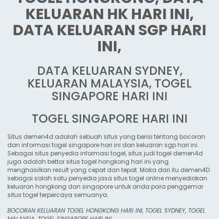
KELUARAN HK HARI INI,
DATA KELUARAN SGP HARI
INI,
DATA KELUARAN SYDNEY,
KELUARAN MALAYSIA, TOGEL
SINGAPORE HARI INI
TOGEL SINGAPORE HARI INI
Situs demen4d adalah sebuah situs yang berisi tentang bocoran
dan informasi togel singapore hari ini dan keluaran sgp hari ini.
Sebagai situs penyedia informasi togel, situs judi togel demen4d
juga adalah bettor situs togel hongkong hari ini yang
menghasilkan result yang cepat dan tepat. Maka dari itu demen4D
sebagai salah satu penyedia jasa situs togel online menyediakan
keluaran hongkong dan singapore untuk anda para penggemar
situs togel terpercaya semuanya.
BOCORAN KELUARAN TOGEL HONGKONG HARI INI, TOGEL SYDNEY, TOGEL
MALAYSIA, TOGEL SINGAPORE HARI INI