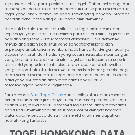
kepuasan untuk para pecinta situs togel. Daftar sekarang dan
menangkan bonus khusus dari demen4d untuk para member situs
togel yang akan membuat anda tercengang dengan informasi
bocoran data-data yang dikeluarkan oleh demen4d.
demen4d adalah salah satu situs situs togel online resmi dan
terpercaya yang selalu memberikan para pecinta situs togel online
hadiah yang terbaik untuk member demen4d. Situs demen4d
merupkana salah satu situs yang sangat profesional dan
terpercaya untuk kalian mainkan. Tidak hanya itu, dengan adanya
deposir termurah dan hadiah yang besar merupakan keuntungan
yang bisa anda dapatkan di situs togel online terpercaya seperti
demen4d yang belum tentu bisa anda dapatkan di situs-situs
yang serupa. Untuk itu, demen4d memberikan kabar gembira bagi
anda semua member situs togel online dengan bocoran-bocoran
data yang akurat dan akan membantu anda untuk
memenangkan nomor di agen togel.
Para member
Situs Togel Online
harus lebih pintar dalam mencari
penghasilan karena jika hanya mengandalkan pemasukan saja
tidak cukup, maka dari itu demen4d togel resmi akan membantu
anda untuk memenangkan situs togel online dengan bocoran
data-data terpercaya dari tim demen4d untuk mendapatkan
hadiah yang fantastis.
TOGEL HONGKONG, DATA