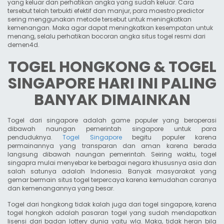
yang keluar dan perhatikan angka yang sudah keluar. Cara
tersebut telah terbukti efektif dan manjur, para maestro predictor
sering menggunakan metode tersebut untuk meningkatkan
kemenangan. Maka agar dapat meningkatkan kesempatan untuk
menang, selalu perhatikan bocoran angka situs togel resmi dari
demen4d.
TOGEL HONGKONG & TOGEL
SINGAPORE HARI INI PALING
BANYAK DIMAINKAN
Togel dari singapore adalah game populer yang beroperasi
dibawah naungan pemerintah singapore untuk para
penduduknya.
Togel Singapore
begitu populer karena
permainannya yang transparan dan aman karena berada
langsung dibawah naungan pemerintah. Seiring waktu, togel
singapra mulai menyebar ke berbagai negara khususnya asia dan
salah satunya adalah Indonesia. Banyak masyarakat yang
gemar bermain situs togel terpercaya karena kemudahan caranya
dan kemenangannya yang besar.
Togel dari hongkong tidak kalah juga dari togel singapore, karena
togel hongkoh adalah pasaran togel yang sudah mendapatkan
lisensi dari badan lottery dunia yaitu wla. Maka, tidak heran bila