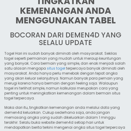
TINGKATKAN
KEMENANGAN ANDA
MENGGUNAKAN TABEL
BOCORAN DARI DEMEN4D YANG
SELALU UPDATE
Togel Hari ini sudah banyak diminati oleh masyarakat. Sekilas
togel seperti permainan yang mudah untuk meraup keuntungan
yang banyak. Cara bermain yang simple, dan enak menjadi salah
satu alasan mengapa
situs togel
terpercaya banyak diminati oleh
masyarakat. Anda hanya perlu menebak dengan tepat angka
yang akan keluar selanjutnya. Namun banyak para pemain yang
merugi karena hanya bermain dengan feeling saja. Walaupun
togel ini terlihat simple, namun kalkulasi merupakan cara yang
penting untuk meningkatkan kemenangan dalam bermain situs
togel terpercaya.
Maka dari itu, tingkatkan kemenangan anda melalui data yang
demen4d keluarkan. Cukup sederhana saja, anda jangan
memasang angka yang sudah dikeluarkan dalam 1 minggu
terakhir. Selalu buka website demen4d setiap hari untuk
mendapatkan berita terkini mengenai angka situs togel terpercaya