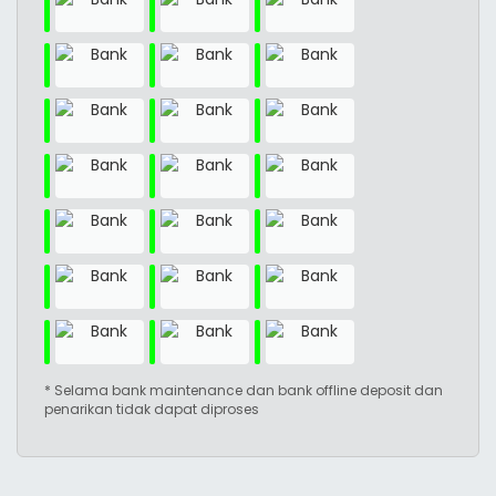
* Selama bank maintenance dan bank offline deposit dan
penarikan tidak dapat diproses