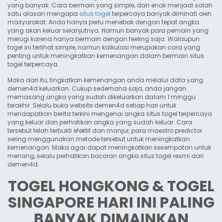
yang banyak. Cara bermain yang simple, dan enak menjadi salah
satu alasan mengapa
situs togel
terpercaya banyak diminati oleh
masyarakat. Anda hanya perlu menebak dengan tepat angka
yang akan keluar selanjutnya. Namun banyak para pemain yang
merugi karena hanya bermain dengan feeling saja. Walaupun
togel ini terlihat simple, namun kalkulasi merupakan cara yang
penting untuk meningkatkan kemenangan dalam bermain situs
togel terpercaya.
Maka dari itu, tingkatkan kemenangan anda melalui data yang
demen4d keluarkan. Cukup sederhana saja, anda jangan
memasang angka yang sudah dikeluarkan dalam 1 minggu
terakhir. Selalu buka website demen4d setiap hari untuk
mendapatkan berita terkini mengenai angka situs togel terpercaya
yang keluar dan perhatikan angka yang sudah keluar. Cara
tersebut telah terbukti efektif dan manjur, para maestro predictor
sering menggunakan metode tersebut untuk meningkatkan
kemenangan. Maka agar dapat meningkatkan kesempatan untuk
menang, selalu perhatikan bocoran angka situs togel resmi dari
demen4d.
TOGEL HONGKONG & TOGEL
SINGAPORE HARI INI PALING
BANYAK DIMAINKAN