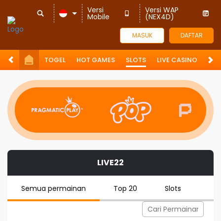
Versi
Versi WAP
Mobile
(NEX4D)
MASUK
DAFTAR
TOGEL
HOT GAMES
SLOTS
LIVE CASINO
RA
LIVE22
Semua permainan
Top 20
Slots