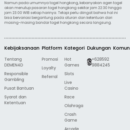
Namun pada umumnya togel hongkong, kebanyakan agen togel
akan menutup pasaran togel hongkong sekitar jam 22:30 hingga
jam 23:00 WIB setiap harinya. Tetapi perlu diingat bahwa hal ini
bisa bervariasi bergantung pada aturan dan ketentuan dari
masing-masing bandar togel hongkong secara langsung.
Kebijaksanaan
Platform
Kategori
Dukungan
Komun
Tentang
Promosi
Hot
+628592
DEMEN4D
Games
9884245
Loyalty
Responsible
Slots
Referral
Gambling
Live
Pusat Bantuan
Casino
Syarat dan
Race
Ketentuan
Olahraga
Crash
Game
Arcade