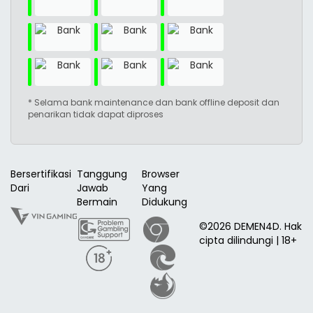
* Selama bank maintenance dan bank offline deposit dan
penarikan tidak dapat diproses
Bersertifikasi
Tanggung
Browser
Dari
Jawab
Yang
Bermain
Didukung
©2026 DEMEN4D. Hak
cipta dilindungi | 18+