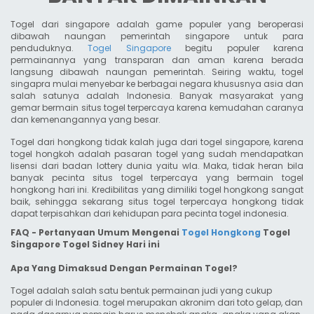
Togel dari singapore adalah game populer yang beroperasi
dibawah naungan pemerintah singapore untuk para
penduduknya.
Togel Singapore
begitu populer karena
permainannya yang transparan dan aman karena berada
langsung dibawah naungan pemerintah. Seiring waktu, togel
singapra mulai menyebar ke berbagai negara khususnya asia dan
salah satunya adalah Indonesia. Banyak masyarakat yang
gemar bermain situs togel terpercaya karena kemudahan caranya
dan kemenangannya yang besar.
Togel dari hongkong tidak kalah juga dari togel singapore, karena
togel hongkoh adalah pasaran togel yang sudah mendapatkan
lisensi dari badan lottery dunia yaitu wla. Maka, tidak heran bila
banyak pecinta situs togel terpercaya yang bermain togel
hongkong hari ini. Kredibilitas yang dimiliki togel hongkong sangat
baik, sehingga sekarang situs togel terpercaya hongkong tidak
dapat terpisahkan dari kehidupan para pecinta togel indonesia.
FAQ - Pertanyaan Umum Mengenai
Togel Hongkong
Togel
Singapore Togel Sidney Hari ini
Apa Yang Dimaksud Dengan Permainan Togel?
Togel adalah salah satu bentuk permainan judi yang cukup
populer di Indonesia. togel merupakan akronim dari toto gelap, dan