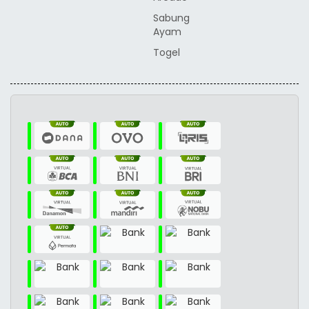
Sabung
Ayam
Togel