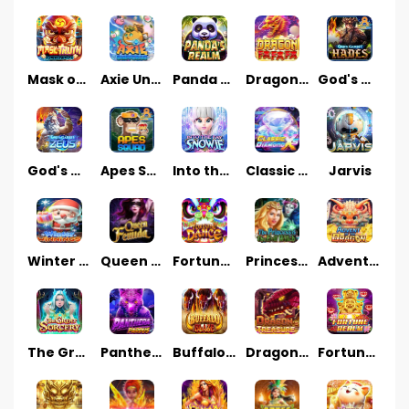
Mask of Truth Jumboways
Axie Universe
Panda Realm
Dragon FAFAFA
God's Gambit : Hades
God's Gambit Zeus
Apes Squad
Into the Fay: Snowie
Classic Diamond X5
Jarvis
Winter Winnings
Queen Femida
Fortune Dance
Princess and the Evil Witch
Advent of the Dragon
The Great Sorcery
Panthera Pardus
Buffalo Blaze
Dragon Treasure
Fortune Realm