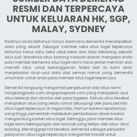
RESMI DAN TERPERCAYA
UNTUK KELUARAN HK, SGP,
MALAY, SYDNEY
Pastinya anda bertanya-tanya darimana demen4d mendapatkan
data yang akurat. Sebagai member setia situs togel terpercaya
tentunya harus tahu betul seluk beluk dan latar belakang sebuah
situs judi. Maraknya situs bodong menjadi alasan mengapa anda
para member demen4d situs togel resmi harus pintar memilah dan
memilih situs untuk berlangganan. Maka dari itu kami akan
menjelaskan asal-usul data dari semua nomor yang demen4d
umumkan untuk anda para member situs togel terpercaya.
Demen4d langsung mengambil pengeluaran dari situs resmi
hongkongpools.com, singaporepools.com yang merupakan dua
situs terkenal dan dicintai oleh para togelers. Dahulu situs tersebut
merupakan situs yang selalu ramai dikunjungi oleh para pecinta
situs togel terpercaya di negara kita. Namun karena reputasinya
yang tinggi, pemerintah melakukan pembatasan akses karena
mengandung konten situs togel. Sehingga, para member situs
togel resmi kebingungan dan banyak yang tertipu oleh situs-situs
bodong. Menanggapi hal tersebut, demen4d sebagai penyedia
pelayanan situs togel terpercaya mengambil inisiatif untuk