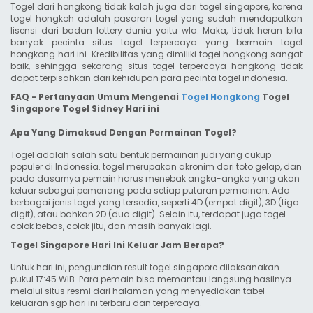
Togel dari hongkong tidak kalah juga dari togel singapore, karena
togel hongkoh adalah pasaran togel yang sudah mendapatkan
lisensi dari badan lottery dunia yaitu wla. Maka, tidak heran bila
banyak pecinta situs togel terpercaya yang bermain togel
hongkong hari ini. Kredibilitas yang dimiliki togel hongkong sangat
baik, sehingga sekarang situs togel terpercaya hongkong tidak
dapat terpisahkan dari kehidupan para pecinta togel indonesia.
FAQ - Pertanyaan Umum Mengenai
Togel Hongkong
Togel
Singapore Togel Sidney Hari ini
Apa Yang Dimaksud Dengan Permainan Togel?
Togel adalah salah satu bentuk permainan judi yang cukup
populer di Indonesia. togel merupakan akronim dari toto gelap, dan
pada dasarnya pemain harus menebak angka-angka yang akan
keluar sebagai pemenang pada setiap putaran permainan. Ada
berbagai jenis togel yang tersedia, seperti 4D (empat digit), 3D (tiga
digit), atau bahkan 2D (dua digit). Selain itu, terdapat juga togel
colok bebas, colok jitu, dan masih banyak lagi.
Togel Singapore Hari Ini Keluar Jam Berapa?
Untuk hari ini, pengundian result togel singapore dilaksanakan
pukul 17:45 WIB. Para pemain bisa memantau langsung hasilnya
melalui situs resmi dari halaman yang menyediakan tabel
keluaran sgp hari ini terbaru dan terpercaya.