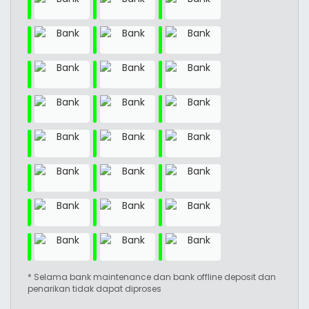
* Selama bank maintenance dan bank offline deposit dan
penarikan tidak dapat diproses