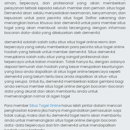
aman, terpecaya, dan profesional yang akan memberikan
pelayanan terbaik kepada seluruh member dan pemain situs togel.
Demen4d akan selalu menyediakan keamanan, kenyamanan, dan
kepuasan untuk para pecinta situs togel. Daftar sekarang dan
menangkan bonus khusus dari demen4d untuk para member situs
togel yang akan membuat anda tercengang dengan informasi
bocoran data-data yang dikeluarkan oleh demen4d.
demen4d adalah salah satu situs situs togel online resmi dan
terpercaya yang selalu memberikan para pecinta situs togel online
hadiah yang terbaik untuk member demen4d. Situs demen4d
merupkana salah satu situs yang sangat profesional dan
terpercaya untuk kalian mainkan. Tidak hanya itu, dengan adanya
deposir termurah dan hadiah yang besar merupakan keuntungan
yang bisa anda dapatkan di situs togel online terpercaya seperti
demen4d yang belum tentu bisa anda dapatkan di situs-situs
yang serupa. Untuk itu, demen4d memberikan kabar gembira bagi
anda semua member situs togel online dengan bocoran-bocoran
data yang akurat dan akan membantu anda untuk
memenangkan nomor di agen togel.
Para member
Situs Togel Online
harus lebih pintar dalam mencari
penghasilan karena jika hanya mengandalkan pemasukan saja
tidak cukup, maka dari itu demen4d togel resmi akan membantu
anda untuk memenangkan situs togel online dengan bocoran
data-data terpercaya dari tim demen4d untuk mendapatkan