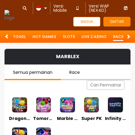
Versi
Versi WAP
Mobile
(NEX4D)
MASUK
DAFTAR
TOGEL
HOT GAMES
SLOTS
LIVE CASINO
RACE
O
MARBLEX
Semua permainan
Race
Dragon Tiger
Tomorrow land
Marble Run
Super PK
Infinity Castle