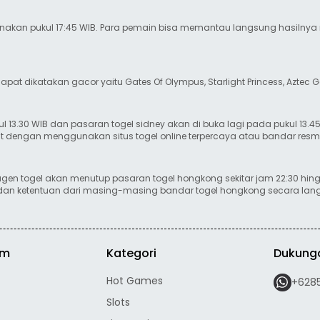
aksanakan pukul 17:45 WIB. Para pemain bisa memantau langsung hasilny
pat dikatakan gacor yaitu Gates Of Olympus, Starlight Princess, Aztec 
kul 13.30 WIB dan pasaran togel sidney akan di buka lagi pada pukul 
 dengan menggunakan situs togel online terpercaya atau bandar resmi 
togel akan menutup pasaran togel hongkong sekitar jam 22:30 hingga j
n dan ketentuan dari masing-masing bandar togel hongkong secara lan
rm
Kategori
Dukung
Hot Games
+628
Slots