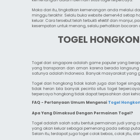
Maka dari itu, tingkatkan kemenangan anda melalui 
minggu terakhir. Selalu buka website demen4d setiap h
keluar. Cara tersebut telah terbukti efektif dan man
kesempatan untuk menang, selalu perhatikan bocoran a
TOGEL HONGKONG
Togel dari singapore adalah game populer yang bero
yang transparan dan aman karena berada langsung d
satunya adalah Indonesia. Banyak masyarakat yang 
Togel dari hongkong tidak kalah juga dari togel sing
tidak heran bila banyak pecinta situs togel terpercay
terpercaya hongkong tidak dapat terpisahkan dari kehi
FAQ - Pertanyaan Umum Mengenai
Togel Hongko
Apa Yang Dimaksud Dengan Permainan Togel?
Togel adalah salah satu bentuk permainan judi yang 
yang akan keluar sebagai pemenang pada setiap putaran p
Selain itu, terdapat juga togel colok bebas, colok jitu, 