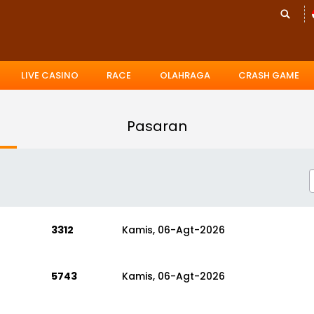
LIVE CASINO
RACE
OLAHRAGA
CRASH GAME
Pasaran
3312
Kamis, 06-Agt-2026
5743
Kamis, 06-Agt-2026