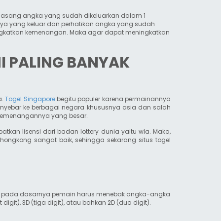
masang angka yang sudah dikeluarkan dalam 1
rcaya yang keluar dan perhatikan angka yang sudah
meningkatkan kemenangan. Maka agar dapat meningkatkan
I PALING BANYAK
a.
Togel Singapore
begitu populer karena permainannya
nyebar ke berbagai negara khususnya asia dan salah
 kemenangannya yang besar.
kan lisensi dari badan lottery dunia yaitu wla. Maka,
el hongkong sangat baik, sehingga sekarang situs togel
, dan pada dasarnya pemain harus menebak angka-angka
it), 3D (tiga digit), atau bahkan 2D (dua digit).