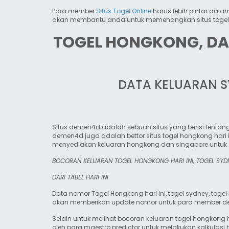
Para member
Situs Togel Online
harus lebih pintar dal
akan membantu anda untuk memenangkan situs togel o
TOGEL HONGKONG, DAT
DATA KELUARAN S
Situs demen4d adalah sebuah situs yang berisi tentang b
demen4d juga adalah bettor situs togel hongkong hari i
menyediakan keluaran hongkong dan singapore untuk 
BOCORAN KELUARAN TOGEL HONGKONG HARI INI, TOGEL SYDNE
DARI TABEL HARI INI
Data nomor Togel Hongkong hari ini, togel sydney, toge
akan memberikan update nomor untuk para member d
Selain untuk melihat bocoran keluaran togel hongkong har
oleh para maestro predictor untuk melakukan kalkulas