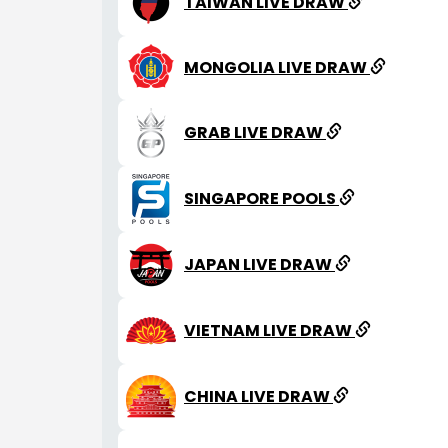
TAIWAN LIVE DRAW
MONGOLIA LIVE DRAW
GRAB LIVE DRAW
SINGAPORE POOLS
JAPAN LIVE DRAW
VIETNAM LIVE DRAW
CHINA LIVE DRAW