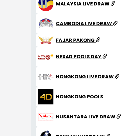
MALAYSIA LIVE DRAW
CAMBODIA LIVE DRAW
FAJAR PAKONG
NEX4D POOLS DAY
HONGKONG LIVE DRAW
HONGKONG POOLS
NUSANTARA LIVE DRAW