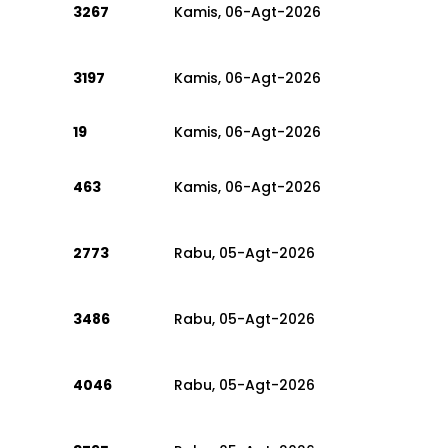
3267
Kamis, 06-Agt-2026
3197
Kamis, 06-Agt-2026
19
Kamis, 06-Agt-2026
463
Kamis, 06-Agt-2026
2773
Rabu, 05-Agt-2026
3486
Rabu, 05-Agt-2026
4046
Rabu, 05-Agt-2026