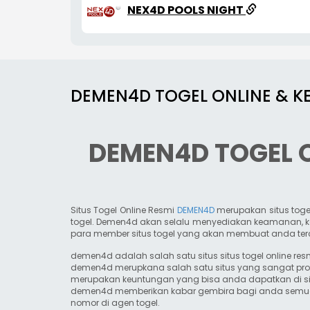
NEX4D POOLS NIGHT
DEMEN4D TOGEL ONLINE & 
DEMEN4D TOGEL 
Situs Togel Online Resmi
DEMEN4D
merupakan situs toge
togel. Demen4d akan selalu menyediakan keamanan, k
para member situs togel yang akan membuat anda ter
demen4d adalah salah satu situs situs togel online re
demen4d merupkana salah satu situs yang sangat prof
merupakan keuntungan yang bisa anda dapatkan di situs
demen4d memberikan kabar gembira bagi anda semua
nomor di agen togel.