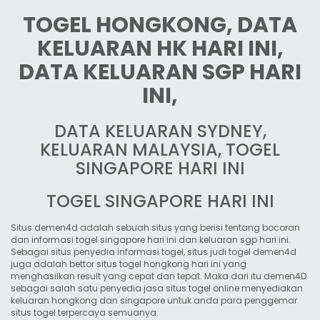
TOGEL HONGKONG, DATA
KELUARAN HK HARI INI,
DATA KELUARAN SGP HARI
INI,
DATA KELUARAN SYDNEY,
KELUARAN MALAYSIA, TOGEL
SINGAPORE HARI INI
TOGEL SINGAPORE HARI INI
Situs demen4d adalah sebuah situs yang berisi tentang bocoran
dan informasi togel singapore hari ini dan keluaran sgp hari ini.
Sebagai situs penyedia informasi togel, situs judi togel demen4d
juga adalah bettor situs togel hongkong hari ini yang
menghasilkan result yang cepat dan tepat. Maka dari itu demen4D
sebagai salah satu penyedia jasa situs togel online menyediakan
keluaran hongkong dan singapore untuk anda para penggemar
situs togel terpercaya semuanya.