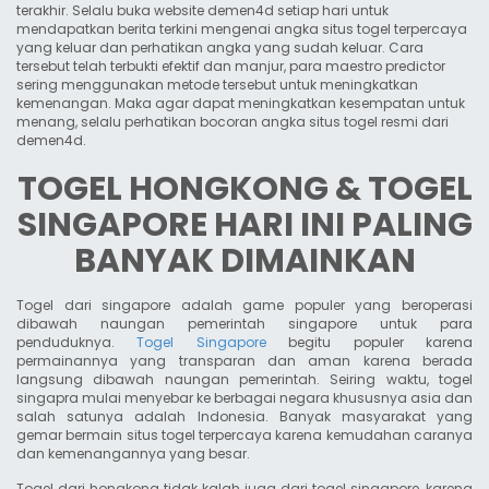
terakhir. Selalu buka website demen4d setiap hari untuk
mendapatkan berita terkini mengenai angka situs togel terpercaya
yang keluar dan perhatikan angka yang sudah keluar. Cara
tersebut telah terbukti efektif dan manjur, para maestro predictor
sering menggunakan metode tersebut untuk meningkatkan
kemenangan. Maka agar dapat meningkatkan kesempatan untuk
menang, selalu perhatikan bocoran angka situs togel resmi dari
demen4d.
TOGEL HONGKONG & TOGEL
SINGAPORE HARI INI PALING
BANYAK DIMAINKAN
Togel dari singapore adalah game populer yang beroperasi
dibawah naungan pemerintah singapore untuk para
penduduknya.
Togel Singapore
begitu populer karena
permainannya yang transparan dan aman karena berada
langsung dibawah naungan pemerintah. Seiring waktu, togel
singapra mulai menyebar ke berbagai negara khususnya asia dan
salah satunya adalah Indonesia. Banyak masyarakat yang
gemar bermain situs togel terpercaya karena kemudahan caranya
dan kemenangannya yang besar.
Togel dari hongkong tidak kalah juga dari togel singapore, karena