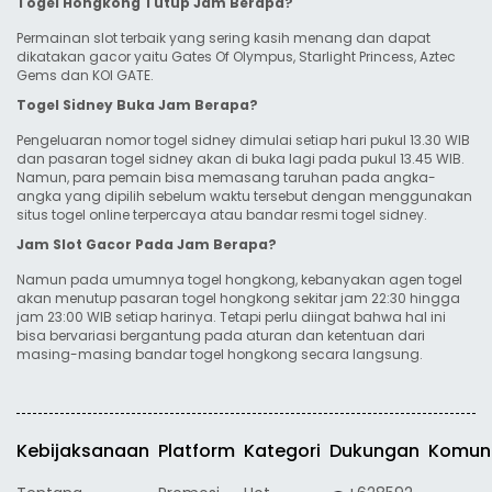
Togel Hongkong Tutup Jam Berapa?
Permainan slot terbaik yang sering kasih menang dan dapat
dikatakan gacor yaitu Gates Of Olympus, Starlight Princess, Aztec
Gems dan KOI GATE.
Togel Sidney Buka Jam Berapa?
Pengeluaran nomor togel sidney dimulai setiap hari pukul 13.30 WIB
dan pasaran togel sidney akan di buka lagi pada pukul 13.45 WIB.
Namun, para pemain bisa memasang taruhan pada angka-
angka yang dipilih sebelum waktu tersebut dengan menggunakan
situs togel online terpercaya atau bandar resmi togel sidney.
Jam Slot Gacor Pada Jam Berapa?
Namun pada umumnya togel hongkong, kebanyakan agen togel
akan menutup pasaran togel hongkong sekitar jam 22:30 hingga
jam 23:00 WIB setiap harinya. Tetapi perlu diingat bahwa hal ini
bisa bervariasi bergantung pada aturan dan ketentuan dari
masing-masing bandar togel hongkong secara langsung.
Kebijaksanaan
Platform
Kategori
Dukungan
Komun