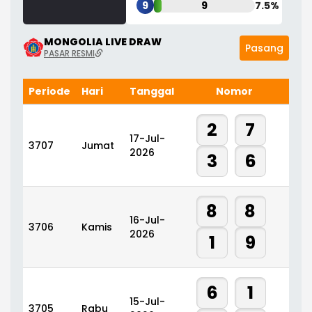
9
9
7.5%
MONGOLIA LIVE DRAW
Pasang
PASAR RESMI
Periode
Hari
Tanggal
Nomor
2
7
17-Jul-
3707
Jumat
2026
3
6
8
8
16-Jul-
3706
Kamis
2026
1
9
6
1
15-Jul-
3705
Rabu