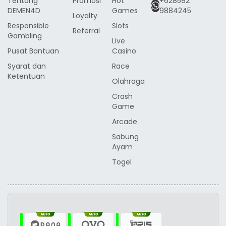
Tentang
Promosi
Hot
+628592
DEMEN4D
Games
9884245
Loyalty
Responsible
Slots
Referral
Gambling
Live
Pusat Bantuan
Casino
Syarat dan
Race
Ketentuan
Olahraga
Crash
Game
Arcade
Sabung
Ayam
Togel