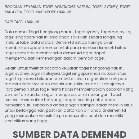
BOCORAN KELUARAN TOGEL HONGKONG HARI INI, TOGEL SYDNEY, TOGEL
MALAYSIA, TOGEL SINGAPORE HARI INI
DARI TABEL HARI INI
Data nomor Togel Hongkong hari ini, togel sydney, togel malaysia,
togel singapore hari ini bisa anda saksikan secara langsung
melalui tabel data diatas. Demen4d setiap harinya akan
memberikan update nomor untuk para member demen4d situs
togel resmi dan member setia demen4d agar dapat
mempermudah kemenangan dalam bermain togel.
Selain untuk melihat bocoran keluaran togel hongkong hari ini,
togel sydney, togel malaysia, togel singapore hari ini, tabel situs
togel terpercaya keluaran demen4d selalu digunakan oleh para
maestro predictor untuk melakukan kalkulasi hasil selanjutnya.
Para pemain situs togel resmi harus memperhatikan bocoran yang
demen4d keluarkan agar memperbesar kemenangan. Tabel
tersebut merupakan hal yang sangat penting untuk anda
perhatikan. Itu sebabnya anda jangan sampai salah memlih situs
untuk berlangganan, pastikan daftarkan diri anda di demen4d
yang merupakan website terpercaya,profesional dan memiliki
kredibilitas yang tinggi.
SUMBER DATA DEMEN4D