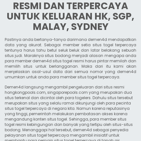
RESMI DAN TERPERCAYA
UNTUK KELUARAN HK, SGP,
MALAY, SYDNEY
Pastinya anda bertanya-tanya darimana demen4d mendapatkan
data yang akurat. Sebagai member setia situs togel terpercaya
tentunya harus tahu betul seluk beluk dan latar belakang sebuah
situs judi. Maraknya situs bodong menjadi alasan mengapa anda
para member demen4d situs togel resmi harus pintar memilah dan
memilih situs untuk berlangganan. Maka dari itu kami akan
menjelaskan asal-usul data dari semua nomor yang demen4d
umumkan untuk anda para member situs togel terpercaya.
Demen4d langsung mengambil pengeluaran dari situs resmi
hongkongpools.com, singaporepools.com yang merupakan dua
situs terkenal dan dicintai oleh para togelers. Dahulu situs tersebut
merupakan situs yang selalu ramai dikunjungi oleh para pecinta
situs togel terpercaya di negara kita. Namun karena reputasinya
yang tinggi, pemerintah melakukan pembatasan akses karena
mengandung konten situs togel. Sehingga, para member situs
togel resmi kebingungan dan banyak yang tertipu oleh situs-situs
bodong. Menanggapi hal tersebut, demen4d sebagai penyedia
pelayanan situs togel terpercaya mengambil inisiatif untuk
membantu para pemain situs togel terpercaya di tanah air.