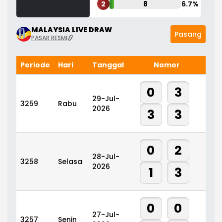
2
8
6.7%
MALAYSIA LIVE DRAW
Pasang
PASAR RESMI
Periode
Hari
Tanggal
Nomor
0
3
29-Jul-
3259
Rabu
2026
3
3
0
2
28-Jul-
3258
Selasa
2026
1
3
0
0
27-Jul-
3257
Senin