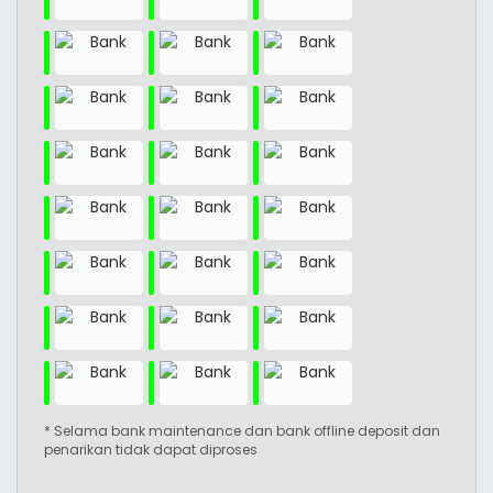
* Selama bank maintenance dan bank offline deposit dan
penarikan tidak dapat diproses