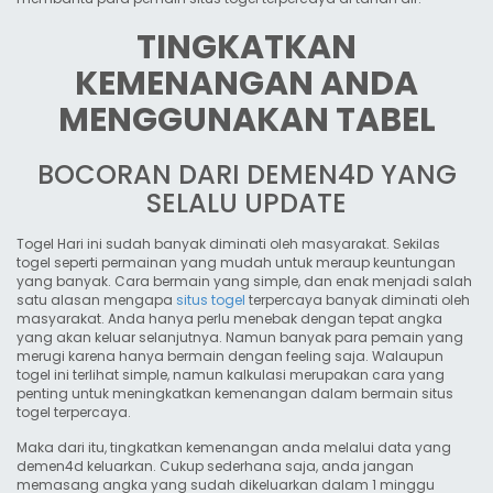
TINGKATKAN
KEMENANGAN ANDA
MENGGUNAKAN TABEL
BOCORAN DARI DEMEN4D YANG
SELALU UPDATE
Togel Hari ini sudah banyak diminati oleh masyarakat. Sekilas
togel seperti permainan yang mudah untuk meraup keuntungan
yang banyak. Cara bermain yang simple, dan enak menjadi salah
satu alasan mengapa
situs togel
terpercaya banyak diminati oleh
masyarakat. Anda hanya perlu menebak dengan tepat angka
yang akan keluar selanjutnya. Namun banyak para pemain yang
merugi karena hanya bermain dengan feeling saja. Walaupun
togel ini terlihat simple, namun kalkulasi merupakan cara yang
penting untuk meningkatkan kemenangan dalam bermain situs
togel terpercaya.
Maka dari itu, tingkatkan kemenangan anda melalui data yang
demen4d keluarkan. Cukup sederhana saja, anda jangan
memasang angka yang sudah dikeluarkan dalam 1 minggu