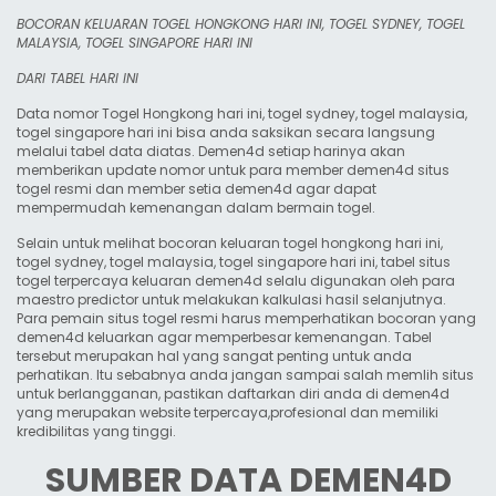
BOCORAN KELUARAN TOGEL HONGKONG HARI INI, TOGEL SYDNEY, TOGEL
MALAYSIA, TOGEL SINGAPORE HARI INI
DARI TABEL HARI INI
Data nomor Togel Hongkong hari ini, togel sydney, togel malaysia,
togel singapore hari ini bisa anda saksikan secara langsung
melalui tabel data diatas. Demen4d setiap harinya akan
memberikan update nomor untuk para member demen4d situs
togel resmi dan member setia demen4d agar dapat
mempermudah kemenangan dalam bermain togel.
Selain untuk melihat bocoran keluaran togel hongkong hari ini,
togel sydney, togel malaysia, togel singapore hari ini, tabel situs
togel terpercaya keluaran demen4d selalu digunakan oleh para
maestro predictor untuk melakukan kalkulasi hasil selanjutnya.
Para pemain situs togel resmi harus memperhatikan bocoran yang
demen4d keluarkan agar memperbesar kemenangan. Tabel
tersebut merupakan hal yang sangat penting untuk anda
perhatikan. Itu sebabnya anda jangan sampai salah memlih situs
untuk berlangganan, pastikan daftarkan diri anda di demen4d
yang merupakan website terpercaya,profesional dan memiliki
kredibilitas yang tinggi.
SUMBER DATA DEMEN4D