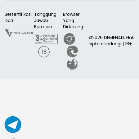
Bersertifikasi
Tanggung
Browser
Dari
Jawab
Yang
Bermain
Didukung
©2026 DEMEN4D. Hak
cipta dilindungi | 18+