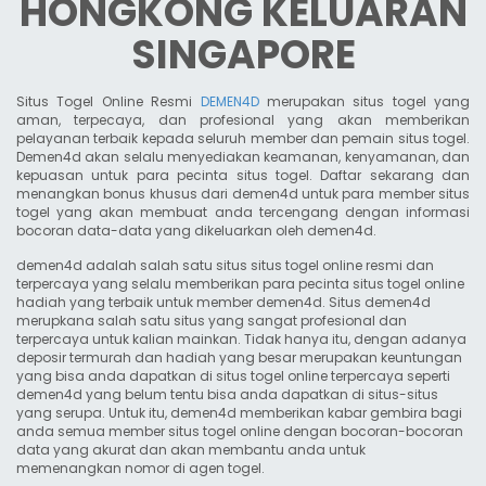
HONGKONG KELUARAN
SINGAPORE
Situs Togel Online Resmi
DEMEN4D
merupakan situs togel yang
aman, terpecaya, dan profesional yang akan memberikan
pelayanan terbaik kepada seluruh member dan pemain situs togel.
Demen4d akan selalu menyediakan keamanan, kenyamanan, dan
kepuasan untuk para pecinta situs togel. Daftar sekarang dan
menangkan bonus khusus dari demen4d untuk para member situs
togel yang akan membuat anda tercengang dengan informasi
bocoran data-data yang dikeluarkan oleh demen4d.
demen4d adalah salah satu situs situs togel online resmi dan
terpercaya yang selalu memberikan para pecinta situs togel online
hadiah yang terbaik untuk member demen4d. Situs demen4d
merupkana salah satu situs yang sangat profesional dan
terpercaya untuk kalian mainkan. Tidak hanya itu, dengan adanya
deposir termurah dan hadiah yang besar merupakan keuntungan
yang bisa anda dapatkan di situs togel online terpercaya seperti
demen4d yang belum tentu bisa anda dapatkan di situs-situs
yang serupa. Untuk itu, demen4d memberikan kabar gembira bagi
anda semua member situs togel online dengan bocoran-bocoran
data yang akurat dan akan membantu anda untuk
memenangkan nomor di agen togel.