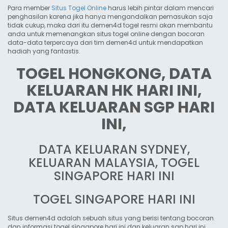
Para member
Situs Togel Online
harus lebih pintar dalam mencari
penghasilan karena jika hanya mengandalkan pemasukan saja
tidak cukup, maka dari itu demen4d togel resmi akan membantu
anda untuk memenangkan situs togel online dengan bocoran
data-data terpercaya dari tim demen4d untuk mendapatkan
hadiah yang fantastis.
TOGEL HONGKONG, DATA
KELUARAN HK HARI INI,
DATA KELUARAN SGP HARI
INI,
DATA KELUARAN SYDNEY,
KELUARAN MALAYSIA, TOGEL
SINGAPORE HARI INI
TOGEL SINGAPORE HARI INI
Situs demen4d adalah sebuah situs yang berisi tentang bocoran
dan informasi togel singapore hari ini dan keluaran sgp hari ini.