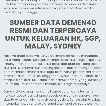
perhatikan. Itu sebabnya anda jangan sampai salah memlih situs
untuk berlangganan, pastikan daftarkan diri anda di demen4d
yang merupakan website terpercaya,profesional dan memiliki
kredibilitas yang tinggi.
SUMBER DATA DEMEN4D
RESMI DAN TERPERCAYA
UNTUK KELUARAN HK, SGP,
MALAY, SYDNEY
Pastinya anda bertanya-tanya darimana demen4d mendapatkan
data yang akurat. Sebagai member setia situs togel terpercaya
tentunya harus tahu betul seluk beluk dan latar belakang sebuah
situs judi. Maraknya situs bodong menjadi alasan mengapa anda
para member demen4d situs togel resmi harus pintar memilah dan
memilih situs untuk berlangganan. Maka dari itu kami akan
menjelaskan asal-usul data dari semua nomor yang demen4d
umumkan untuk anda para member situs togel terpercaya.
Demen4d langsung mengambil pengeluaran dari situs resmi
hongkongpools.com, singaporepools.com yang merupakan dua
situs terkenal dan dicintai oleh para togelers. Dahulu situs tersebut
merupakan situs yang selalu ramai dikunjungi oleh para pecinta