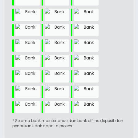
* Selama bank maintenance dan bank offline deposit dan
penarikan tidak dapat diproses