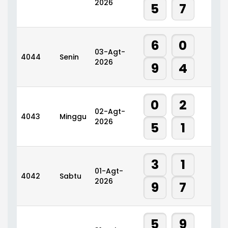
2026
5
7
6
0
03-Agt-
4044
Senin
2026
9
4
0
2
02-Agt-
4043
Minggu
2026
5
1
3
1
01-Agt-
4042
Sabtu
2026
9
7
5
9