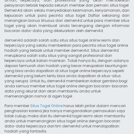
aman, terpecaya, dan profesional yang akan memberikan
pelayanan terbaik kepada seluruh member dan pemain situs togel.
Demen4d akan selalu menyediakan keamanan, kenyamanan, dan
kepuasan untuk para pecinta situs togel. Daftar sekarang dan
menangkan bonus khusus dari demen4d untuk para member situs
togel yang akan membuat anda tercengang dengan informasi
bocoran data-data yang dikeluarkan oleh demen4d.
demen4d adalah salah satu situs situs togel online resmi dan
terpercaya yang selalu memberikan para pecinta situs togel online
hadiah yang terbaik untuk member demen4d. Situs demen4d
merupkana salah satu situs yang sangat profesional dan
terpercaya untuk kalian mainkan. Tidak hanya itu, dengan adanya
deposir termurah dan hadiah yang besar merupakan keuntungan
yang bisa anda dapatkan di situs togel online terpercaya seperti
demen4d yang belum tentu bisa anda dapatkan di situs-situs
yang serupa. Untuk itu, demen4d memberikan kabar gembira bagi
anda semua member situs togel online dengan bocoran-bocoran
data yang akurat dan akan membantu anda untuk
memenangkan nomor di agen togel.
Para member
Situs Togel Online
harus lebih pintar dalam mencari
penghasilan karena jika hanya mengandalkan pemasukan saja
tidak cukup, maka dari itu demen4d togel resmi akan membantu
anda untuk memenangkan situs togel online dengan bocoran
data-data terpercaya dari tim demen4d untuk mendapatkan
hadiah yang fantastis.