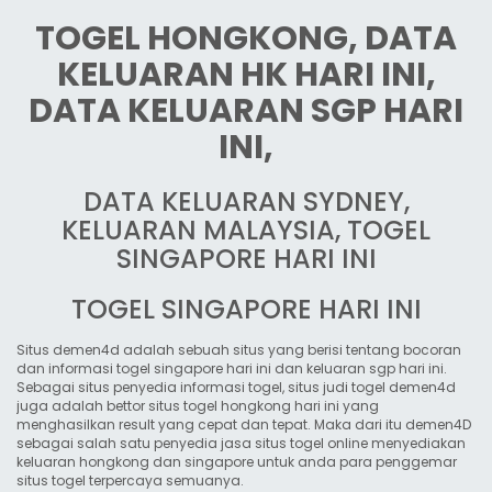
TOGEL HONGKONG, DATA
KELUARAN HK HARI INI,
DATA KELUARAN SGP HARI
INI,
DATA KELUARAN SYDNEY,
KELUARAN MALAYSIA, TOGEL
SINGAPORE HARI INI
TOGEL SINGAPORE HARI INI
Situs demen4d adalah sebuah situs yang berisi tentang bocoran
dan informasi togel singapore hari ini dan keluaran sgp hari ini.
Sebagai situs penyedia informasi togel, situs judi togel demen4d
juga adalah bettor situs togel hongkong hari ini yang
menghasilkan result yang cepat dan tepat. Maka dari itu demen4D
sebagai salah satu penyedia jasa situs togel online menyediakan
keluaran hongkong dan singapore untuk anda para penggemar
situs togel terpercaya semuanya.