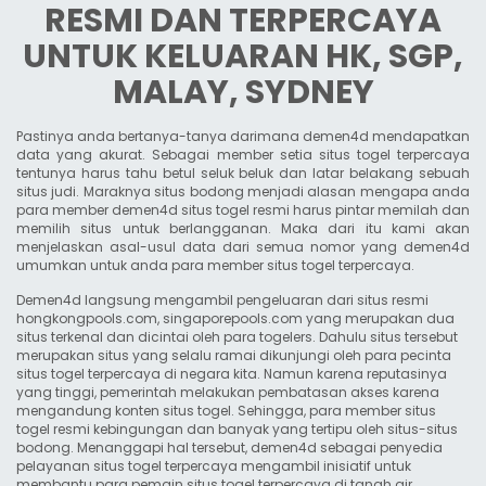
RESMI DAN TERPERCAYA
UNTUK KELUARAN HK, SGP,
MALAY, SYDNEY
Pastinya anda bertanya-tanya darimana demen4d mendapatkan
data yang akurat. Sebagai member setia situs togel terpercaya
tentunya harus tahu betul seluk beluk dan latar belakang sebuah
situs judi. Maraknya situs bodong menjadi alasan mengapa anda
para member demen4d situs togel resmi harus pintar memilah dan
memilih situs untuk berlangganan. Maka dari itu kami akan
menjelaskan asal-usul data dari semua nomor yang demen4d
umumkan untuk anda para member situs togel terpercaya.
Demen4d langsung mengambil pengeluaran dari situs resmi
hongkongpools.com, singaporepools.com yang merupakan dua
situs terkenal dan dicintai oleh para togelers. Dahulu situs tersebut
merupakan situs yang selalu ramai dikunjungi oleh para pecinta
situs togel terpercaya di negara kita. Namun karena reputasinya
yang tinggi, pemerintah melakukan pembatasan akses karena
mengandung konten situs togel. Sehingga, para member situs
togel resmi kebingungan dan banyak yang tertipu oleh situs-situs
bodong. Menanggapi hal tersebut, demen4d sebagai penyedia
pelayanan situs togel terpercaya mengambil inisiatif untuk
membantu para pemain situs togel terpercaya di tanah air.