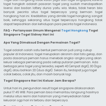
togel hongkoh adalah pasaran togel yang sudah mendapatkan
lisensi dari badan lottery dunia yaitu wla. Maka, tidak heran bila
banyak pecinta situs togel terpercaya yang bermain togel
hongkong hari ini. Kredibilitas yang dimiliki togel hongkong sangat
baik, sehingga sekarang situs togel terpercaya hongkong tidak
dapat terpisahkan dari kehidupan para pecinta togel indonesia.
FAQ - Pertanyaan Umum Mengenai
Togel Hongkong
Togel
Singapore Togel Sidney Hari ini
Apa Yang Dimaksud Dengan Permainan Togel?
Togel adalah salah satu bentuk permainan judi yang cukup
populer di Indonesia. togel merupakan akronim dari toto gelap, dan
pada dasarnya pemain harus menebak angka-angka yang akan
keluar sebagai pemenang pada setiap putaran permainan. Ada
berbagai jenis togel yang tersedia, seperti 4D (empat digit), 3D (tiga
digit), atau bahkan 2D (dua digit). Selain itu, terdapat juga togel
colok bebas, colok jitu, dan masih banyak lagi.
Togel Singapore Hari Ini Keluar Jam Berapa?
Untuk hari ini, pengundian result togel singapore dilaksanakan
pukul 17:45 WIB. Para pemain bisa memantau langsung hasilnya
melalui situs resmi dari halaman yang menyediakan tabel
keluaran sgp hari ini terbaru dan terpercaya.