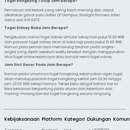
Togel Hongkong Tutup Jam Berapa?
Permainan slot terbaik yang sering kasih menang dan dapat
dikatakan gacor yaitu Gates Of Olympus, Starlight Princess, Aztec
Gems dan KOI GATE.
Togel Sidney Buka Jam Berapa?
Pengeluaran nomor togel sidney dimulai setiap hari pukul 13.30 WIB
dan pasaran togel sidney akan di buka lagi pada pukul 13.45 WIB.
Namun, para pemain bisa memasang taruhan pada angka-
angka yang dipilih sebelum waktu tersebut dengan menggunakan
situs togel online terpercaya atau bandar resmi togel sidney.
Jam Slot Gacor Pada Jam Berapa?
Namun pada umumnya togel hongkong, kebanyakan agen togel
akan menutup pasaran togel hongkong sekitar jam 22:30 hingga
jam 23:00 WIB setiap harinya. Tetapi perlu diingat bahwa hal ini
bisa bervariasi bergantung pada aturan dan ketentuan dari
masing-masing bandar togel hongkong secara langsung.
Kebijaksanaan
Platform
Kategori
Dukungan
Komun