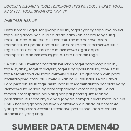
BOCORAN KELUARAN TOGEL HONGKONG HARI INI, TOGEL SYDNEY, TOGEL
MALAYSIA, TOGEL SINGAPORE HARI INI
DARI TABEL HARI INI
Data nomor Togel Hongkong hari ini, togel sydney, togel malaysia,
togel singapore hari ini bisa anda saksikan secara langsung
melalui tabel data diatas. Demen4d setiap harinya akan
memberikan update nomor untuk para member demen4d situs
togel resmi dan member setia demen4d agar dapat
mempermudah kemenangan dalam bermain togel.
Selain untuk melihat bocoran keluaran togel hongkong hari ini,
togel sydney, togel malaysia, togel singapore hari ini, tabel situs
togel terpercaya keluaran demen4d selalu digunakan oleh para
maestro predictor untuk melakukan kalkulasi hasil selanjutnya.
Para pemain situs togel resmi harus memperhatikan bocoran yang
demen4d keluarkan agar memperbesar kemenangan. Tabel
tersebut merupakan hal yang sangat penting untuk anda
perhatikan. Itu sebabnya anda jangan sampai salah memlih situs
untuk berlangganan, pastikan daftarkan diri anda di demen4d
yang merupakan website terpercaya,profesional dan memiliki
kredibilitas yang tinggi.
SUMBER DATA DEMEN4D