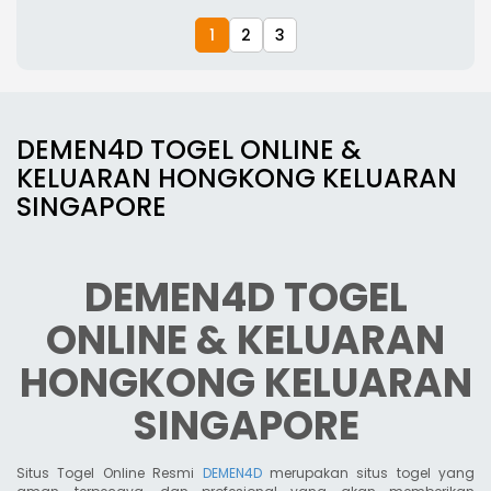
1
2
3
DEMEN4D TOGEL ONLINE &
KELUARAN HONGKONG KELUARAN
SINGAPORE
DEMEN4D TOGEL
ONLINE & KELUARAN
HONGKONG KELUARAN
SINGAPORE
Situs Togel Online Resmi
DEMEN4D
merupakan situs togel yang