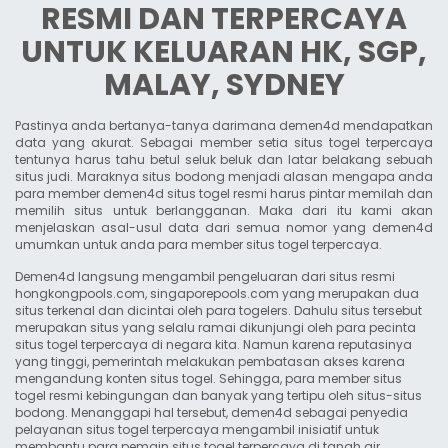
RESMI DAN TERPERCAYA
UNTUK KELUARAN HK, SGP,
MALAY, SYDNEY
Pastinya anda bertanya-tanya darimana demen4d mendapatkan
data yang akurat. Sebagai member setia situs togel terpercaya
tentunya harus tahu betul seluk beluk dan latar belakang sebuah
situs judi. Maraknya situs bodong menjadi alasan mengapa anda
para member demen4d situs togel resmi harus pintar memilah dan
memilih situs untuk berlangganan. Maka dari itu kami akan
menjelaskan asal-usul data dari semua nomor yang demen4d
umumkan untuk anda para member situs togel terpercaya.
Demen4d langsung mengambil pengeluaran dari situs resmi
hongkongpools.com, singaporepools.com yang merupakan dua
situs terkenal dan dicintai oleh para togelers. Dahulu situs tersebut
merupakan situs yang selalu ramai dikunjungi oleh para pecinta
situs togel terpercaya di negara kita. Namun karena reputasinya
yang tinggi, pemerintah melakukan pembatasan akses karena
mengandung konten situs togel. Sehingga, para member situs
togel resmi kebingungan dan banyak yang tertipu oleh situs-situs
bodong. Menanggapi hal tersebut, demen4d sebagai penyedia
pelayanan situs togel terpercaya mengambil inisiatif untuk
membantu para pemain situs togel terpercaya di tanah air.