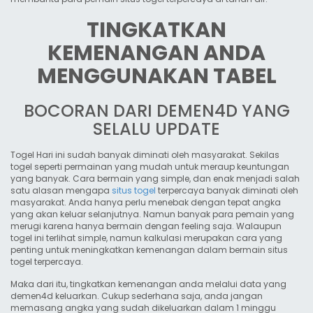
TINGKATKAN
KEMENANGAN ANDA
MENGGUNAKAN TABEL
BOCORAN DARI DEMEN4D YANG
SELALU UPDATE
Togel Hari ini sudah banyak diminati oleh masyarakat. Sekilas
togel seperti permainan yang mudah untuk meraup keuntungan
yang banyak. Cara bermain yang simple, dan enak menjadi salah
satu alasan mengapa
situs togel
terpercaya banyak diminati oleh
masyarakat. Anda hanya perlu menebak dengan tepat angka
yang akan keluar selanjutnya. Namun banyak para pemain yang
merugi karena hanya bermain dengan feeling saja. Walaupun
togel ini terlihat simple, namun kalkulasi merupakan cara yang
penting untuk meningkatkan kemenangan dalam bermain situs
togel terpercaya.
Maka dari itu, tingkatkan kemenangan anda melalui data yang
demen4d keluarkan. Cukup sederhana saja, anda jangan
memasang angka yang sudah dikeluarkan dalam 1 minggu