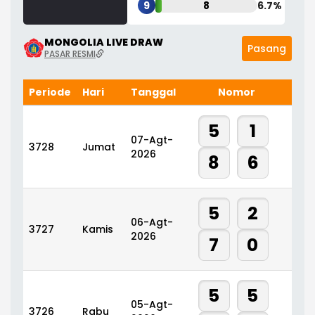
9
8
6.7%
MONGOLIA LIVE DRAW
Pasang
PASAR RESMI
Periode
Hari
Tanggal
Nomor
5
1
07-Agt-
3728
Jumat
2026
8
6
5
2
06-Agt-
3727
Kamis
2026
7
0
5
5
05-Agt-
3726
Rabu